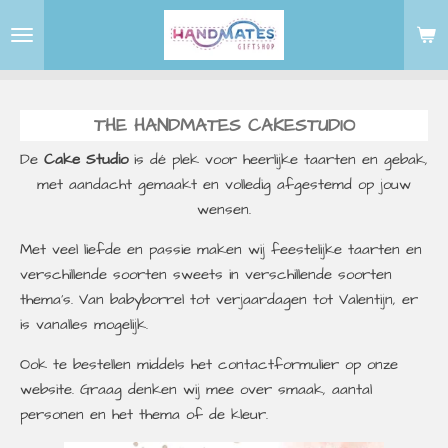
Ga
direct
naar
de
THE HANDMATES CAKESTUDIO
hoofdinhoud
De
Cake Studio
is dé plek voor heerlijke taarten en gebak,
met aandacht gemaakt en volledig afgestemd op jouw
wensen.
Met veel liefde en passie maken wij feestelijke taarten en
verschillende soorten sweets in verschillende soorten
thema's. Van babyborrel tot verjaardagen tot Valentijn, er
is vanalles mogelijk.
Ook te bestellen middels het contactformulier op onze
website. Graag denken wij mee over smaak, aantal
personen en het thema of de kleur.